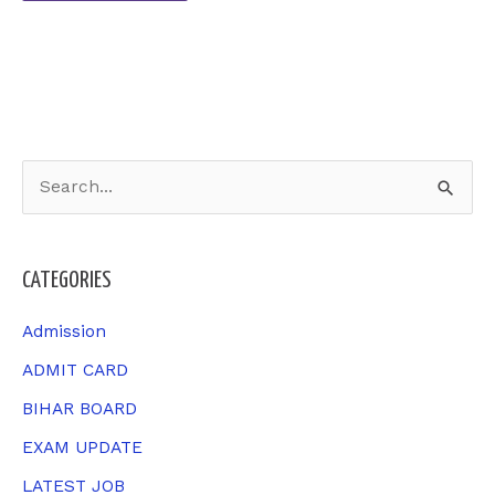
S
e
a
CATEGORIES
r
c
Admission
h
ADMIT CARD
f
BIHAR BOARD
o
EXAM UPDATE
r
LATEST JOB