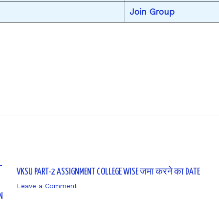
Join Group
Next P
VKSU PART-2 ASSIGNMENT COLLEGE WISE जमा करने का DATE
Leave a Comment
/ By
sk9431ara
N