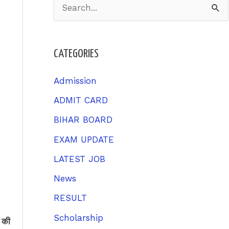
S
e
a
CATEGORIES
r
c
Admission
h
ADMIT CARD
f
BIHAR BOARD
o
EXAM UPDATE
r
LATEST JOB
:
News
RESULT
Scholarship
 की