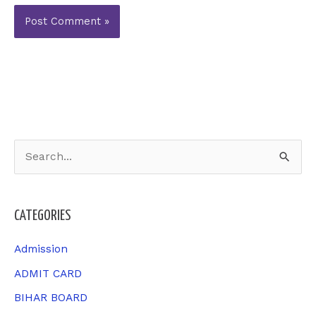
S
e
a
CATEGORIES
r
c
Admission
h
ADMIT CARD
f
BIHAR BOARD
o